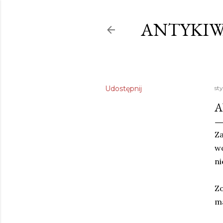
ANTYKIW
Udostępnij
st
A
Z
wo
ni
Zo
ma