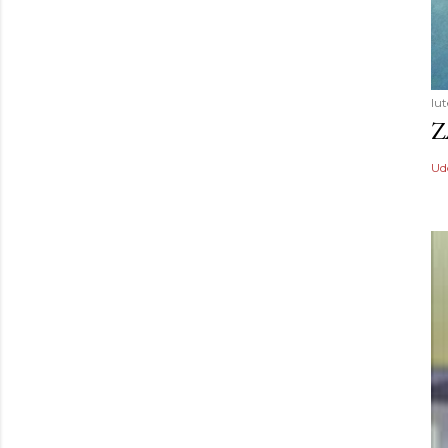
lu
Z
Ud