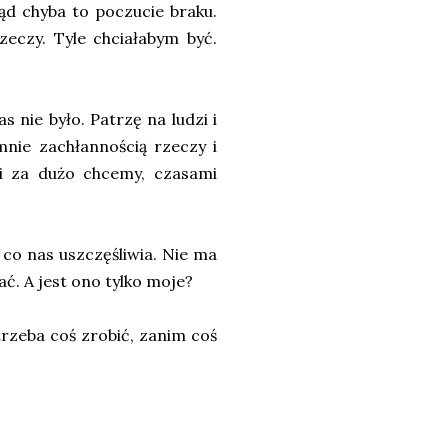
tąd chyba to poczucie braku.
zeczy. Tyle chciałabym być.
s nie było. Patrzę na ludzi i
mnie zachłannością rzeczy i
i za dużo chcemy, czasami
co nas uszczęśliwia. Nie ma
ć. A jest ono tylko moje?
 trzeba coś zrobić, zanim coś