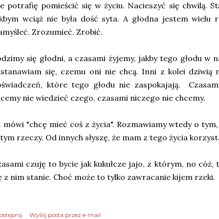
e potrafię pomieścić się w życiu. Nacieszyć się chwilą. S
kbym wciąż nie była dość syta. A głodna jestem wielu r
myśleć. Zrozumieć. Zrobić.
dzimy się głodni, a czasami żyjemy, jakby tego głodu w na
stanawiam się, czemu oni nie chcą. Inni z kolei dziwią 
oświadczeń, które tego głodu nie zaspokajają. Czasam
cemy nie wiedzieć czego, czasami niczego nie chcemy.
 mówi "chcę mieć coś z życia". Rozmawiamy wtedy o tym, 
tym rzeczy. Od innych słyszę, że mam z tego życia korzysta
asami czuję to bycie jak kukułcze jajo, z którym, no cóż,
ę z nim stanie. Choć może to tylko zawracanie kijem rzeki.
ostępnij
Wyślij posta przez e-mail