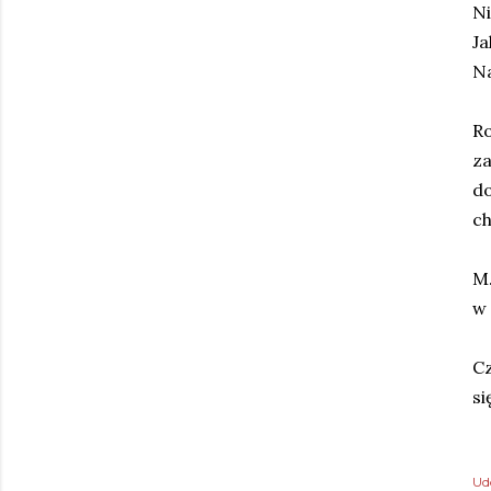
Ni
Ja
Na
Ro
za
d
ch
M.
w 
Cz
si
Ud