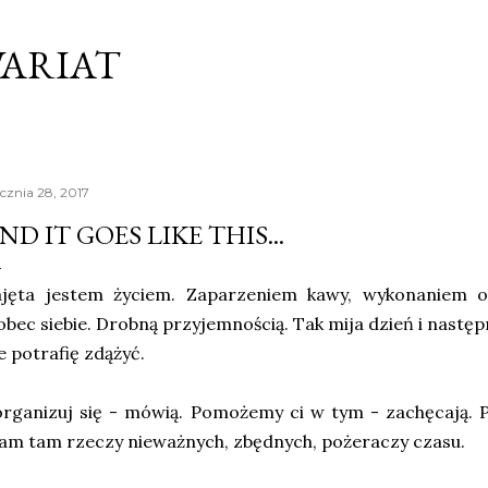
Przejdź do głównej zawartości
ARIAT
ycznia 28, 2017
ND IT GOES LIKE THIS...
ajęta jestem życiem. Zaparzeniem kawy, wykonaniem 
bec siebie. Drobną przyjemnością. Tak mija dzień i następny 
e potrafię zdążyć.
rganizuj się - mówią. Pomożemy ci w tym - zachęcają. P
m tam rzeczy nieważnych, zbędnych, pożeraczy czasu.